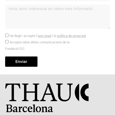
He llegit i accepto l’
avís legal
i la
política de privacitat
Accepto rebre altres comunicacions de la
Fundació CIC
Enviar