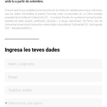
amb tu a partir de setembre.
D’acord amb el que estableix la Llei de protecció de dades de caràcter personal, us informem
que les dades introduïdes al present formulari seran incorporades en un fitxer protegit
propietat de la Institució Cultural del CIC – Fundació Privada. En qualsevol moment podeu
exercitar els drets d’accés, rectificació, oposició i, si escau, cancel·lació. Per fer-ho heu de
comunicar-ho per escrit i indicar les vostres dades a la Institució Cultural del CIC, Via Augusta
205 – Barcelona (08021).
Ingresa les teves dades