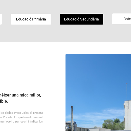
Batxi
Educació Primària
Educació Secundària
nèixer una mica millor,
ible.
les dades introduïdes al present
dació Privada. En qualsevol moment
municar-ho per escrit i indicar les