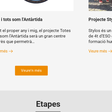
 i tots som l'Antàrtida
Projecte St
 el proper any i mig, el projecte Totes
Stylos és un
 som l’Antàrtida serà un gran centre
de 4t d’ESO 
erès que permetrà…
formació hu
 més
Veure més
Veure'n més
Etapes