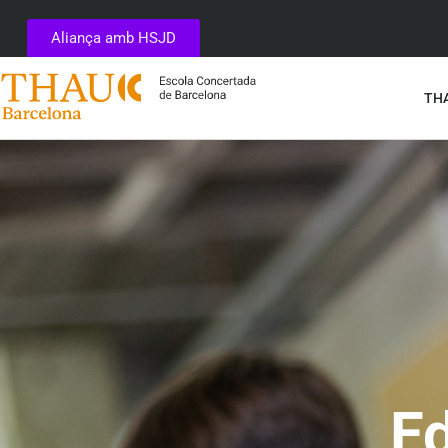
Aliança amb HSJD
THA
E