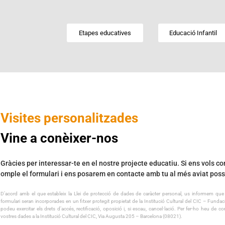
Etapes educatives
Educació Infantil
Visites personalitzades
Vine a conèixer-nos
Gràcies per interessar-te en el nostre projecte educatiu. Si ens vols co
omple el formulari i ens posarem en contacte amb tu al més aviat poss
D’acord amb el que estableix la Llei de protecció de dades de caràcter personal, us informem que 
formulari seran incorporades en un fitxer protegit propietat de la Institució Cultural del CIC – Fun
podeu exercitar els drets d’accés, rectificació, oposició i, si escau, cancel·lació. Per fer-ho heu de co
vostres dades a la Institució Cultural del CIC, Via Augusta 205 – Barcelona (08021).