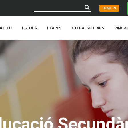
THAU TV
U I TU
ESCOLA
ETAPES
EXTRAESCOLARS
VINE A
ducació Secundàr