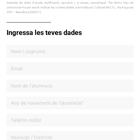
exercitar els drets d’accés, rectificació, oposició i, si escau, cancel·lació. Per fer-ho heu de
comunicar-ho per escrit i indicar les vostres dades a la Institució Cultural del CIC, Via Augusta
205 – Barcelona (08021).
Ingressa les teves dades