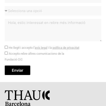
He llegit i accepto l’
avís legal
i la
política de privacitat
Accepto rebre altres comunicacions de la
Fundació CIC
Enviar