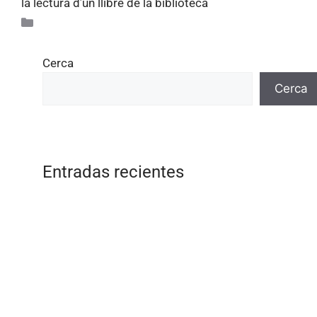
la lectura d’un llibre de la biblioteca
Actualitat
Cerca
Cerca
Entradas recientes
Família Escola Acció Compartida
Impossible is nothing
Jocs tradicionals a l’estona d’esbarjo
Recomanem llibres al plató de THAUTV
Marta Estrada, defensora dels oceans’,