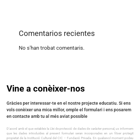
premi al Millor Videojoc
Comentarios recientes
No s'han trobat comentaris.
Vine a conèixer-nos
Gràcies per interessar-te en el nostre projecte educatiu. Si ens
vols conèixer una mica millor, omple el formulari i ens posarem
en contacte amb tu al més aviat possible
D’acord amb el que estableix la Llei de protecció de dades de caràcter personal, us informem
que les dades introduïdes al present formulari seran incorporades en un fitxer protegit
propietat de la Institució Cultural del CIC – Fundació Privada. En qualsevol moment podeu