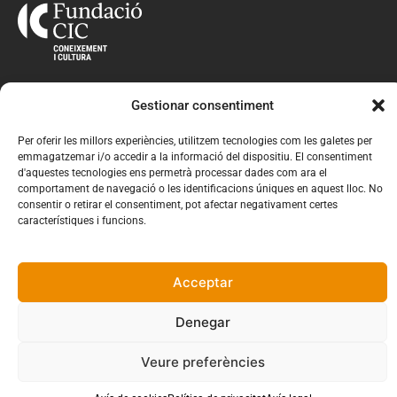
Gestionar consentiment
THAU SANT CUGAT
CIC ESCOLA IDIOMES
Per oferir les millors experiències, utilitzem tecnologies com les galetes per
emmagatzemar i/o accedir a la informació del dispositiu. El consentiment
d'aquestes tecnologies ens permetrà processar dades com ara el
CIC BATXILLERATS
comportament de navegació o les identificacions úniques en aquest lloc. No
consentir o retirar el consentiment, pot afectar negativament certes
CIC CICLES FORMATIUS
característiques i funcions.
VIRTÈLIA ESCOLA MÚSICA
Acceptar
Denegar
Avís legal
Política de privacitat
Avís de cookies
Veure preferències