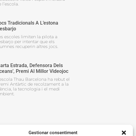
 l’escola.
ocs Tradicionals A L’estona
’esbarjo
s escoles limiten la pilota a
esbarjo per intentar que els
lumnes recuperin altres jocs.
arta Estrada, Defensora Dels
ceans’, Premi Al Millor Videojoc
’escola Thau Barcelona ha rebut el
remi Antàrtic de recolzament a la
ència, la tecnologia i el medi
mbient.
Gestionar consentiment