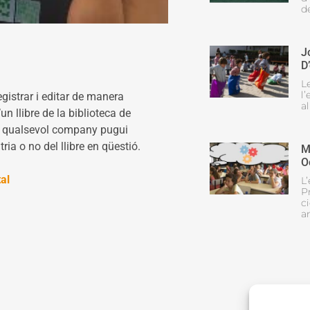
de
J
D
Le
l’
istrar i editar de manera
a
n llibre de la biblioteca de
at qualsevol company pugui
tria o no del llibre en qüestió.
M
O
al
L
P
ci
a