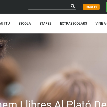
THAU TV
U I TU
ESCOLA
ETAPES
EXTRAESCOLARS
VINE A
m Llibres Al Plató 