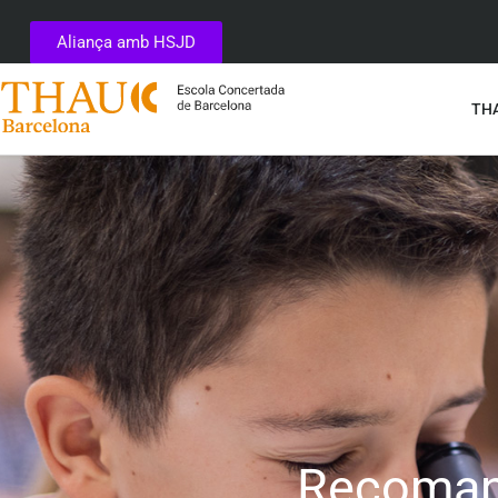
Aliança amb HSJD
THA
Recomane