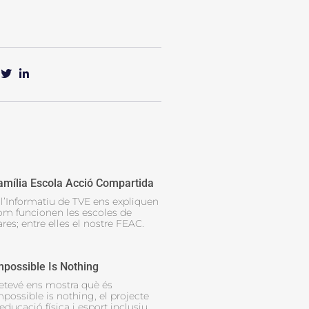
amília Escola Acció Compartida
 l’Informatiu de TVE ens expliquen
om funcionen les escoles de
res; entre elles el nostre FEAC.
mpossible Is Nothing
etevé ens mostra què és
mpossible is nothing, el projecte
educació física i esport inclusiu