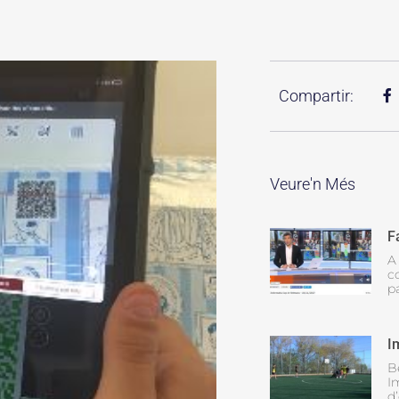
Compartir:
Veure'n Més
F
A
c
pa
I
B
I
d’